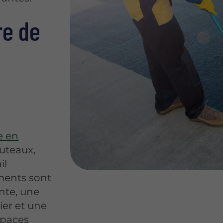
re de
e en
uteaux,
il
ments sont
ante, une
ier et une
espaces