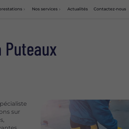
prestations
Nos services
Actualités
Contactez-nous
Résine Auto-lissante
Résine filmogène
à Puteaux
Résine polyaspartique
Résine semi-lisse
PU ciment
Quartz color
Béton ciré
Sols terrazzo / Compazzo
pécialiste
Les marquages
ions sur
Peinture cool roof
s,
Peinture murale
yantes.