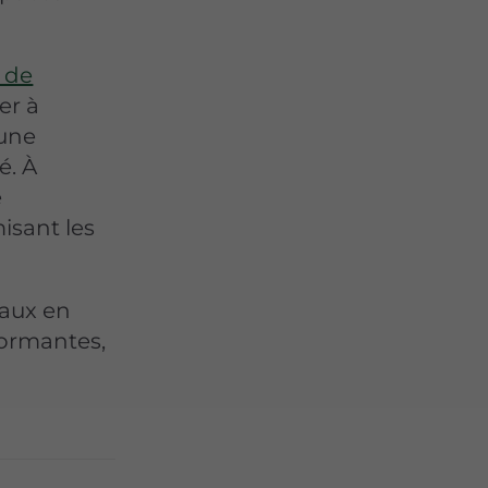
 de
er à
 une
é. À
e
isant les
eaux en
formantes,