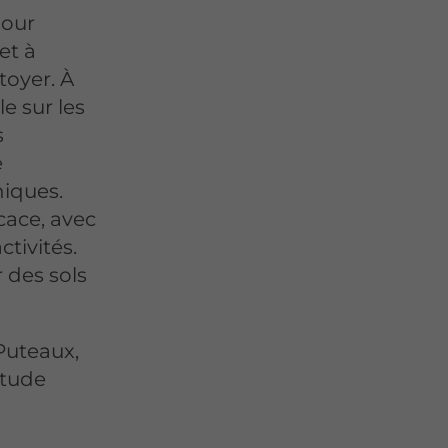
pour
et à
ttoyer. À
e sur les
s
e
niques.
cace, avec
tivités.
 des sols
Puteaux,
étude