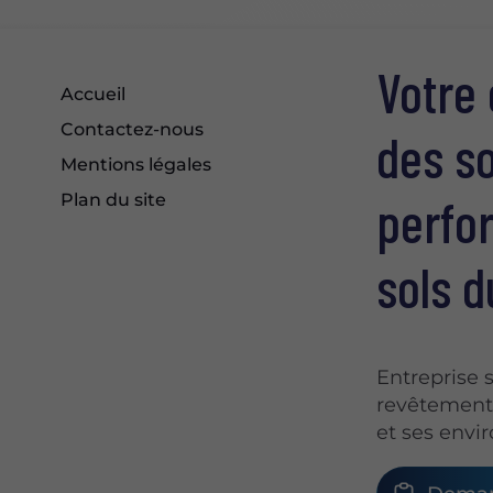
Votre 
Accueil
Contactez-nous
des so
Mentions légales
perfo
Plan du site
sols d
Entreprise 
revêtements
et ses envi