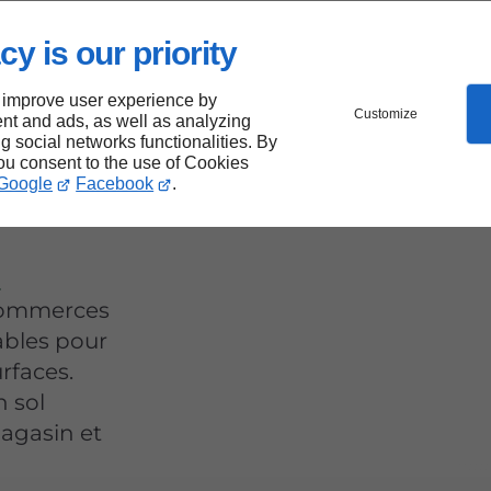
peints
cy is our priority
vec
 improve user experience by
Customize
nt and ads, as well as analyzing
ng social networks functionalities. By
teaux
you consent to the use of Cookies
Google
Facebook
.
a
commerces
ables pour
rfaces.
 sol
agasin et